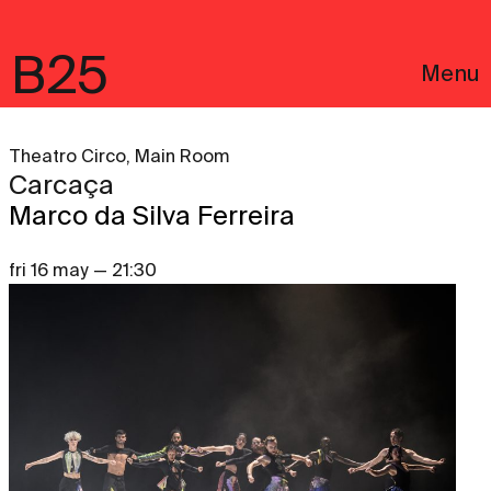
B25
Menu
Theatro Circo, Main Room
Carcaça
Marco da Silva Ferreira
fri 16 may — 21:30
Português
Legal notices