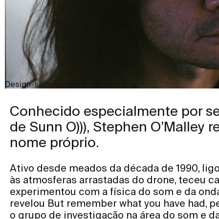
Design-sem-nome-1
Conhecido especialmente por ser
de Sunn O))), Stephen O’Malley r
nome próprio.
Ativo desde meados da década de 1990, lig
às atmosferas arrastadas do drone, teceu c
experimentou com a física do som e da ond
revelou But remember what you have had, p
o grupo de investigação na área do som e da