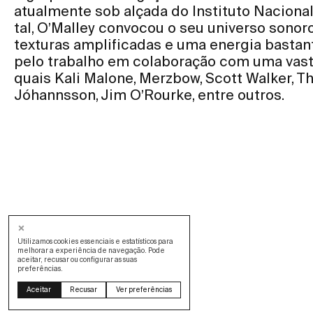
atualmente sob alçada do Instituto Nacional
tal, O’Malley convocou o seu universo sono
texturas amplificadas e uma energia basta
pelo trabalho em colaboração com uma vasta
quais Kali Malone, Merzbow, Scott Walker, T
Jóhannsson, Jim O’Rourke, entre outros.
Utilizamos cookies essenciais e estatísticos para
melhorar a experiência de navegação. Pode
aceitar, recusar ou configurar as suas
preferências.
Design by OOF
Aceitar
Recusar
Ver preferências