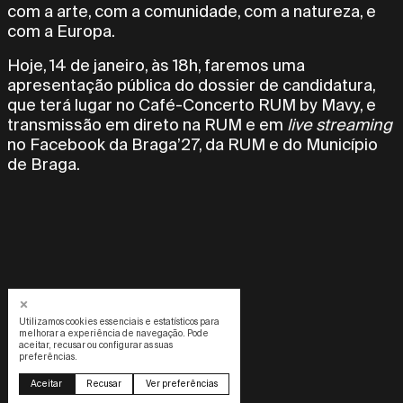
com a arte, com a comunidade, com a natureza, e
com a Europa.
Hoje, 14 de janeiro, às 18h, faremos uma
apresentação pública do dossier de candidatura,
que terá lugar no Café-Concerto RUM by Mavy, e
transmissão em direto na RUM e em
live streaming
no Facebook da Braga’27, da RUM e do Município
de Braga.
Utilizamos cookies essenciais e estatísticos para
melhorar a experiência de navegação. Pode
aceitar, recusar ou configurar as suas
preferências.
Design by OOF
Aceitar
Recusar
Ver preferências