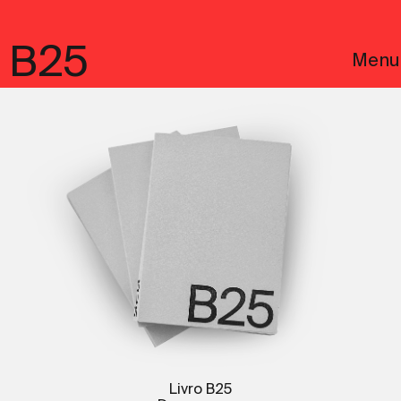
B25
Menu
English
Avisos Legais
Livro B25