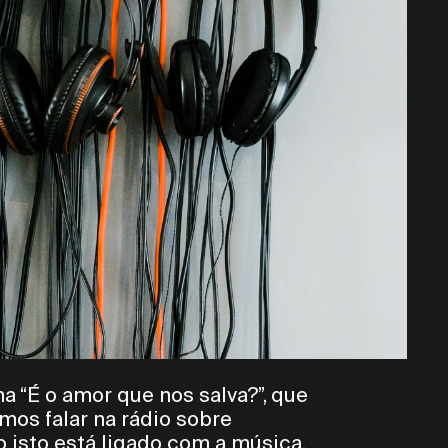
ma “É o amor que nos salva?”, que
mos falar na rádio sobre
isto está ligado com a música,