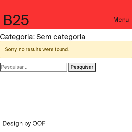
B25
Menu
Categoria:
Sem categoria
Sorry, no results were found.
Pesquisar
por:
English
Avisos Legais
Design by OOF