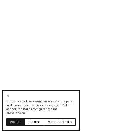
Utilizamos cookies essenciais e estatísticos para
melhorar a experiência de navegação. Pode
aceitar, recusar ou configurar as suas
preferências.
Aceitar
Recusar
Ver preferências