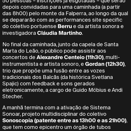
50 pessoas – inscrições já esgotadas – que serão
depois convidadas para uma caminhada (a partir
das 8h00) pelo monte da Falperra, ao longo da qual
se depararão com as performances site specific
Berru
do coletivo portuense
e da artista sonora e
Cláudia Martinho
investigadora
.
No final da caminhada, junto da capela de Santa
Marta do Leão, o público pode assistir aos
Alexandre Centeio (11h30)
concertos de
, multi-
Gordan (12h30)
instrumentista e artista sonoro, e
,
trio que propõe uma fusão entre as vozes
tradicionais dos Balcãs (da histórica Svetlana
Spajic) com feedback e sons gerados
eletronicamente, a cargo de Guido Möbius e Andi
Stecher.
A manhã termina com a ativação de Sistema
Sonoar, projeto multidisciplinar do coletivo
Sonoscopia (patente entre as 13h00 e as 21h00)
,
que tem como epicentro um órgão de tubos