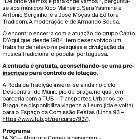
“De onde viemos e para onde vamos?”, pergunta-
se aos músicos Xico Malheiro, Sara Yasmine e
António Sérginho, e a José Moças da Editora
Tradisom. A moderação é de Armando Sousa.
O encontro encerra com a atuação do grupo Canto
D’Aqui que, desde 1984, tem desenvolvido um
trabalho de relevo na pesquisa e divulgação da
música tradicional e popular portuguesa.
A entrada é gratuita, aconselhando-se uma
pré-
inscrição
para controlo de lotação.
A Roda da Tradição insere-se ainda no ciclo
Descentrar do Município de Braga, no qual, em
parceria com a TUB – Transportes Urbanos de
Braga, se disponibiliza viagens a 1 euro (ida e volta)
para o Espaço da Comissão Festas (Linha 93 –
https://www.tub.pt/percurso/93/
).
Programa
14:30 — Abertura Comer a paisagem –