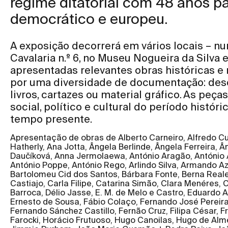
regime ditatorial com 48 anos p
democrático e europeu.
A exposição decorrerá em vários locais – 
Cavalaria n.º 6, no Museu Nogueira da Silva 
apresentadas relevantes obras históricas 
por uma diversidade de documentação: desde
livros, cartazes ou material gráfico. As peç
social, político e cultural do período histór
tempo presente.
Apresentação de obras de Alberto Carneiro, Alfredo Cu
Hatherly, Ana Jotta, Ângela Berlinde, Ângela Ferreira, 
Daučíková, Anna Jermolaewa, António Aragão, António Ar
António Poppe, António Rego, Arlindo Silva, Armando Az
Bartolomeu Cid dos Santos, Bárbara Fonte, Berna Reale
Castiajo, Carla Filipe, Catarina Simão, Clara Menéres, 
Barroca, Délio Jasse, E. M. de Melo e Castro, Eduardo 
Ernesto de Sousa, Fábio Colaço, Fernando José Pereira
Fernando Sánchez Castillo, Fernão Cruz, Filipa César, F
Farocki, Horácio Frutuoso, Hugo Canoilas, Hugo de Almei