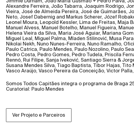
Jimmie Durham, João Maria Gusmão + Pedro Paiva, Joã
Alexandre Ferreira, João Tabarra, Joaquim Rodrigo, Jo
Vieira, José de Almeida Pereira, José de Guimarães, Jo
Neto, Josef Dabernig and Markus Scherer, Józef Robakow
Leonel Moura, Leopold Kessler, Lima de Freitas, Maja B
Manuel Alvess, Manuel Botelho, Manuel Figueira, Manuel
Helena Vieira da Silva, Maria José Aguiar, Mariana Gom
Miguel Leal, Miguel Palma, Mladen Stilinović, Musa Parad
Nikolai Nekh, Nuno Nunes-Ferreira, Nuno Ramalho, Ofici
Paulo Catrica, Paulo Mendes, Paulo Nozolino, Paulo Se
Pedro Costa, Pedro Gomes, Pedro Tudela, Priscila Fern
Rennó, Rui Filipe, Sanja Iveković, Santiago Sierra & Jor
Susana Mendes Silva, Tiago Baptista, Tibor Hajas, Tito
Vasco Araújo, Vasco Pereira da Conceição, Victor Palla
Somos Todos Capitães integra o programa de Braga 25 
Curatorial: Paulo Mendes
Ver Projeto e Parceiros