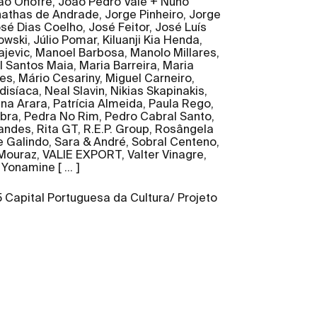
o Onofre, João Pedro Vale + Nuno
nathas de Andrade, Jorge Pinheiro, Jorge
sé Dias Coelho, José Feitor, José Luís
ski, Júlio Pomar, Kiluanji Kia Henda,
ajevic, Manoel Barbosa, Manolo Millares,
 Santos Maia, Maria Barreira, Maria
es, Mário Cesariny, Miguel Carneiro,
isíaca, Neal Slavin, Nikias Skapinakis,
na Arara, Patrícia Almeida, Paula Rego,
abra, Pedra No Rim, Pedro Cabral Santo,
andes, Rita GT, R.E.P. Group, Rosângela
ge Galindo, Sara & André, Sobral Centeno,
 Mouraz, VALIE EXPORT, Valter Vinagre,
, Yonamine [ … ]
Capital Portuguesa da Cultura/ Projeto