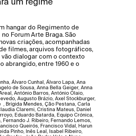
ara um regime
num hangar do Regimento de
e no Forum Arte Braga. São
e novas criações, acompanhadas
 filmes, arquivos fotográficos,
as vão dialogar com o contexto
ico abrangido, entre 1960 e o
nha, Álvaro Cunhal, Álvaro Lapa, Ana
Ângelo de Sousa, Anna Bella Geiger, Anna
eal, António Barros, António Olaio,
evedo, Augusto Brázio, Axel Stockburger,
 , Brígida Mendes, Ção Pestana, Carla
Claudia Claremi, Cristina Mateus, Daniel
Arroyo, Eduardo Batarda, Equipo Crónica,
, Fernando J. Ribeiro, Fernando Lemos,
rancisco Queirós, Francisco Vidal, Harun
da Pinho, Inês Leal, Isabel Ribeiro,