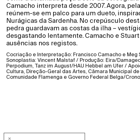
Camacho interpreta desde 2007. Agora, pela
reúnem-se em palco para um dueto, inspirad
Nurágicas da Sardenha. No crepúsculo desta 
pedra guardavam as costas da ilha – vestígio
desgastando lentamente. Camacho e Stuart 
ausências nos registos.
Cocriação e Interpretação: Francisco Camacho e Meg S
Sonoplastia: Vincent Malstaf / Produção: Eira/Damage
Perpodium, Tanz im August/HAU Hebbel am Ufer / Apoio
Cultura, Direção-Geral das Artes, Câmara Municipal d
Comunidade Flamenga e Governo Federal Belga/Crono