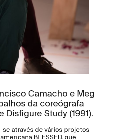
Francisco Camacho e Meg
abalhos da coreógrafa
isfigure Study (1991).
se através de vários projetos,
a americana BLESSED, que