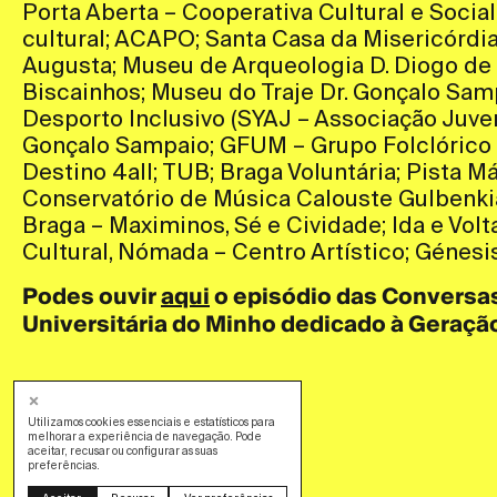
Porta Aberta – Cooperativa Cultural e Social
cultural; ACAPO; Santa Casa da Misericórdi
Augusta; Museu de Arqueologia D. Diogo de
Biscainhos; Museu do Traje Dr. Gonçalo Sam
Desporto Inclusivo (SYAJ – Associação Juveni
Gonçalo Sampaio; GFUM – Grupo Folclórico 
Destino 4all; TUB; Braga Voluntária; Pista Má
Conservatório de Música Calouste Gulbenki
Braga – Maximinos, Sé e Cividade; Ida e Volt
Cultural, Nómada – Centro Artístico; Génesi
Podes ouvir
aqui
o episódio das Conversa
Universitária do Minho dedicado à Geraçã
Utilizamos cookies essenciais e estatísticos para
melhorar a experiência de navegação. Pode
aceitar, recusar ou configurar as suas
preferências.