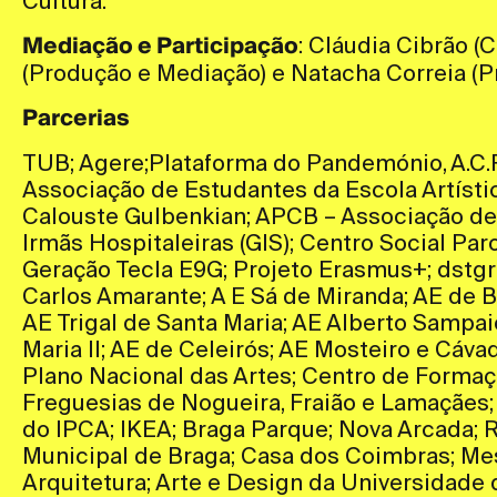
Cultura.
Mediação e Participação
:
Cláudia Cibrão (
(Produção e Mediação) e Natacha Correia (P
Parcerias
TUB; Agere;Plataforma do Pandemónio, A.C.R
Associação de Estudantes da Escola Artísti
Calouste Gulbenkian; APCB – Associação de 
Irmãs Hospitaleiras (GIS); Centro Social Par
Geração Tecla E9G; Projeto Erasmus+; dstgr
Carlos Amarante; A E Sá de Miranda; AE de 
AE Trigal de Santa Maria; AE Alberto Sampaio
Maria II; AE de Celeirós; AE Mosteiro e Cávad
Plano Nacional das Artes; Centro de Formaç
Freguesias de Nogueira, Fraião e Lamaçães;
do IPCA; IKEA; Braga Parque; Nova Arcada; 
Municipal de Braga; Casa dos Coimbras; Mes
Arquitetura; Arte e Design da Universidade