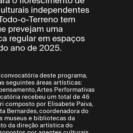
ara o florescimento de
culturais independentes
 Todo-o-Terreno tem
que prevejam uma
ca regular em espaços
 do ano de 2025.
a convocatória deste programa,
 seguintes áreas artísticas:
e pensamento, Artes Performativas
atória recebeu um total de 46
ri composto por Elisabete Paiva,
arta Bernardes, coordenadora do
s museus e bibliotecas da
to da direção artística do
ropostos por agentes culturais