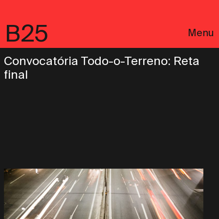
B25
Menu
Convocatória Todo-o-Terreno: Reta
final
English
Avisos Legais