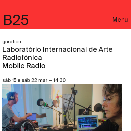
B25
Menu
gnration
Laboratório Internacional de Arte
Radiofónica
Mobile Radio
sáb 15 e sáb 22 mar — 14:30
English
Avisos Legais